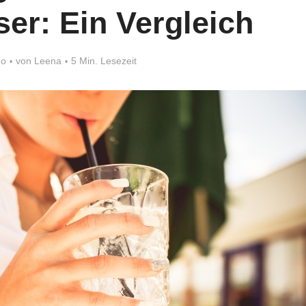
er: Ein Vergleich
go
von
Leena
5 Min. Lesezeit