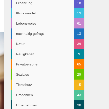
Ernährung
18
Klimawandel
19
Lebensweise
61
nachhaltig gefragt
13
Natur
39
Neuigkeiten
9
Privatpersonen
65
Soziales
29
Tierschutz
15
Umdenken
43
Unternehmen
38