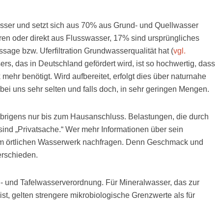
sser und setzt sich aus 70% aus Grund- und Quellwasser
n oder direkt aus Flusswasser, 17% sind ursprüngliches
age bzw. Uferfiltration Grundwasserqualität hat (
vgl.
s, das in Deutschland gefördert wird, ist so hochwertig, dass
ehr benötigt. Wird aufbereitet, erfolgt dies über naturnahe
d bei uns sehr selten und falls doch, in sehr geringen Mengen.
übrigens nur bis zum Hausanschluss. Belastungen, die durch
sind „Privatsache.“ Wer mehr Informationen über sein
im örtlichen Wasserwerk nachfragen. Denn Geschmack und
erschieden.
l- und Tafelwasserverordnung. Für Mineralwasser, das zur
t, gelten strengere mikrobiologische Grenzwerte als für