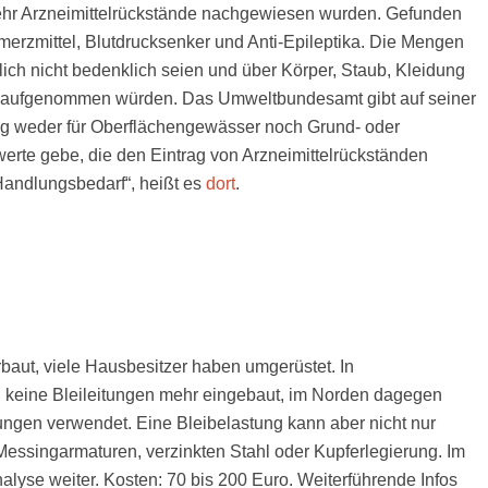
n mehr Arzneimittelrückstände nachgewiesen wurden. Gefunden
erzmittel, Blutdrucksenker und Anti-Epileptika. Die Mengen
lich nicht bedenklich seien und über Körper, Staub, Kleidung
n aufgenommen würden. Das Umweltbundesamt gibt auf seiner
ng weder für Oberflächengewässer noch Grund- oder
erte gebe, die den Eintrag von Arzneimittelrückständen
Handlungsbedarf“, heißt es
dort
.
baut, viele Hausbesitzer haben umgerüstet. In
 keine Bleileitungen mehr eingebaut, im Norden dagegen
tungen verwendet. Eine Bleibelastung kann aber nicht nur
essingarmaturen, verzinkten Stahl oder Kupferlegierung. Im
analyse weiter. Kosten: 70 bis 200 Euro. Weiterführende Infos