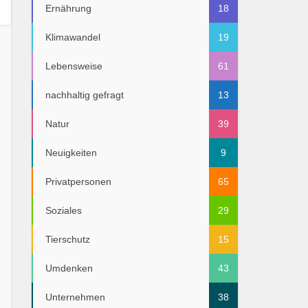
Ernährung
18
Klimawandel
19
Lebensweise
61
nachhaltig gefragt
13
Natur
39
Neuigkeiten
9
Privatpersonen
65
Soziales
29
Tierschutz
15
Umdenken
43
Unternehmen
38