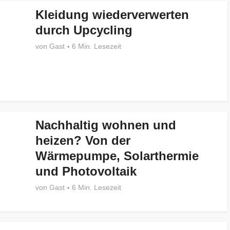
Kleidung wiederverwerten
durch Upcycling
von
Gast
6 Min. Lesezeit
Nachhaltig wohnen und
heizen? Von der
Wärmepumpe, Solarthermie
und Photovoltaik
von
Gast
6 Min. Lesezeit