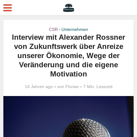
CSR
Unternehmen
•
Interview mit Alexander Rossner
von Zukunftswerk über Anreize
unserer Ökonomie, Wege der
Veränderung und die eigene
Motivation
14 Jahren ago
von
Florian
7 Min. Lesezeit