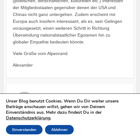
(politischen, wirtschaftlichen, kulturellen etc.) Interessen
der Mitgliedsstaaten gegenüber denen der USA und
Chinas nicht ganz untergehen. Zudem erscheint mir
Europa auch insofern interessant, als es, sein Gelingen
vorausgesetzt, einen weiteren Schritt in Richtung
Überwindung nationalstaatlicher Egoismen hin zu
globaler Empathie bedeuten könnte.
Viele Grüße vom Alpenrand
Alexander
Alexander
Unser Blog benutzt Cookies. Wenn Du Dir weiter unsere
8. Februar 2013 um 19:21 Uhr
Beiträge anschauen willst, gehen wir von Deinem
Einverständnis aus. Mehr dazu findest Du in der
Datenschutzerklärung
.
Lieber Oliver,
Einverstanden
Ablehnen
zu Deinem Kommentar fallen mir spontan ganz viele
Dinge ein. Die wichtigsten aber vielleicht zuerst: Vielen