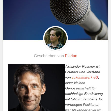
Geschrieben von
Florian
Alexander Rossner ist
Gründer und Vorstand
von
zukunftswerk eG
,
einer kleinen
Genossenschaft für
nachhaltige Entwicklung
mit Sitz in Starnberg. In
vorherigen Positionen
war Alexander etwa ein