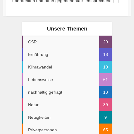
überdenken und dann gegebenenfalls entsprechend […]
Unsere Themen
CSR
29
Ernährung
18
Klimawandel
19
Lebensweise
61
nachhaltig gefragt
13
Natur
39
Neuigkeiten
9
Privatpersonen
65