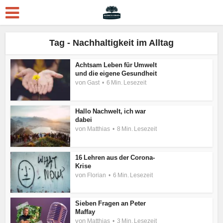
Tag - Nachhaltigkeit im Alltag
Achtsam Leben für Umwelt
und die eigene Gesundheit
von
Gast
6 Min. Lesezeit
Hallo Nachwelt, ich war
dabei
von
Matthias
8 Min. Lesezeit
16 Lehren aus der Corona-
Krise
von
Florian
6 Min. Lesezeit
Sieben Fragen an Peter
Maffay
von
Matthias
3 Min. Lesezeit