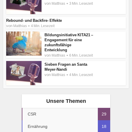
von
Matthias
3 Min. Lesezeit
Rebound- und Backfire- Effekte
von
Matthias
4 Min. Lesezeit
Bildungsinitiative KITA21 –
Engagement für eine
zukunftsfähige
Entwicklung
von
Matthias
6 Min. Lesezeit
Sieben Fragen an Santa
Meyer-Nandi
von
Matthias
4 Min. Lesezeit
Unsere Themen
CSR
29
Ernährung
18