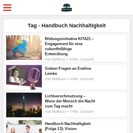
Tag - Handbuch Nachhaltigkeit
Bildungsinitiative KITA21 –
Engagement für eine
zukunftsfähige
Entwicklung
von
Matthias
6 Min. Lesezeit
Sieben Fragen an Eveline
Lemke
von
Matthias
4 Min. Lesezeit
Lichtverschmutzung –
Wenn der Mensch die Nacht
zum Tag macht
von
Matthias
7 Min. Lesezeit
Handbuch Nachhaltigkeit
(Folge 13): Vision