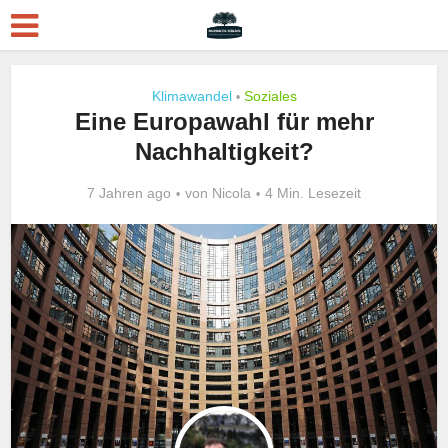
Klimawandel
Soziales
•
Eine Europawahl für mehr
Nachhaltigkeit?
7 Jahren ago
von
Nicola
4 Min. Lesezeit