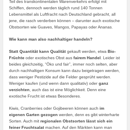
Teil des transkontinentalen Warenverkehrs erfolgt mit
Schiffen, dennoch werden täglich rund 140 Tonnen
Lebensmittel als Luftfracht nach Deutschland gebracht, all
jene, die rasch verderben können – darunter auch exotische
Obstsorten wie Guaves, Mangos, Papayas oder Ananas.
Wie kann man also nachhaltiger handeln?
Statt Quantität kann Qualität
gekauft werden, etwa
Bio-
Früchte
oder exotisches Obst aus
fairem Handel
. Leider ist
beides gleichzeitig, “Öko und fair”, immer noch selten, aber
durch nachhaltigen Konsum kann dazu beigetragen werden,
dass weniger Pestizide auf die Felder gesprüht werden.
Weniger kaufen (und wenn dann qualitativ) oder
ganz
verzichten
, auch das ist eine Möglichkeit. Denn eine
exotische Frucht ist etwas Besonderes.
Kiwis, Cranberries oder Gojibeeren können auch
im
eigenen Garten gezogen
werden, denn es gibt winterharte
Sorten. Auch mit
regionalen Obstsorten lässt sich ein
feiner Fruchtsalat
machen. Auf den Märkten kann man