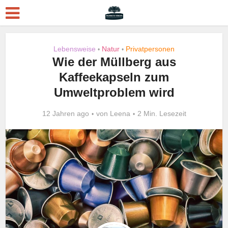
Lebensweise
Natur
Privatpersonen
•
•
Wie der Müllberg aus
Kaffeekapseln zum
Umweltproblem wird
12 Jahren ago
von
Leena
2 Min. Lesezeit