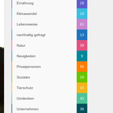
Ernährung
18
Klimawandel
19
Lebensweise
61
nachhaltig gefragt
13
Natur
39
Neuigkeiten
9
Privatpersonen
65
Soziales
29
Tierschutz
15
Umdenken
43
Unternehmen
38