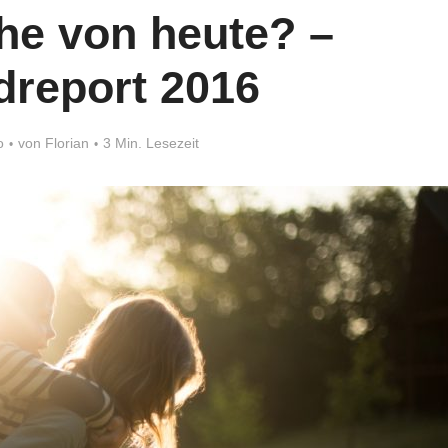
he von heute? –
dreport 2016
o
von
Florian
3 Min. Lesezeit