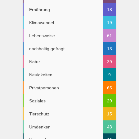
Ernährung
18
Klimawandel
19
Lebensweise
61
nachhaltig gefragt
13
Natur
39
Neuigkeiten
9
Privatpersonen
65
Soziales
29
Tierschutz
15
Umdenken
43