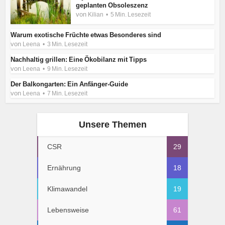
geplanten Obsoleszenz
von
Kilian
5 Min. Lesezeit
Warum exotische Früchte etwas Besonderes sind
von
Leena
3 Min. Lesezeit
Nachhaltig grillen: Eine Ökobilanz mit Tipps
von
Leena
9 Min. Lesezeit
Der Balkongarten: Ein Anfänger-Guide
von
Leena
7 Min. Lesezeit
Unsere Themen
CSR
29
Ernährung
18
Klimawandel
19
Lebensweise
61