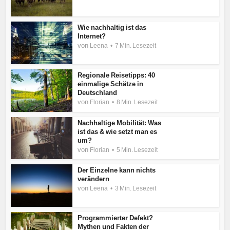
Wie nachhaltig ist das
Internet?
von
Leena
7 Min. Lesezeit
Regionale Reisetipps: 40
einmalige Schätze in
Deutschland
von
Florian
8 Min. Lesezeit
Nachhaltige Mobilität: Was
ist das & wie setzt man es
um?
von
Florian
5 Min. Lesezeit
Der Einzelne kann nichts
verändern
von
Leena
3 Min. Lesezeit
Programmierter Defekt?
Mythen und Fakten der