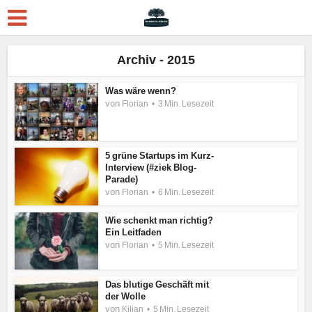
Archiv - 2015
Was wäre wenn?
von
Florian
3 Min. Lesezeit
5 grüne Startups im Kurz-
Interview (#ziek Blog-
Parade)
von
Florian
6 Min. Lesezeit
Wie schenkt man richtig?
Ein Leitfaden
von
Florian
5 Min. Lesezeit
Das blutige Geschäft mit
der Wolle
von
Kilian
5 Min. Lesezeit