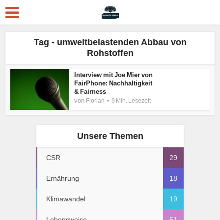
Tag - umweltbelastenden Abbau von
Rohstoffen
Interview mit Joe Mier von
FairPhone: Nachhaltigkeit
& Fairness
von
Florian
9 Min. Lesezeit
Unsere Themen
CSR
29
Ernährung
18
Klimawandel
19
Lebensweise
61