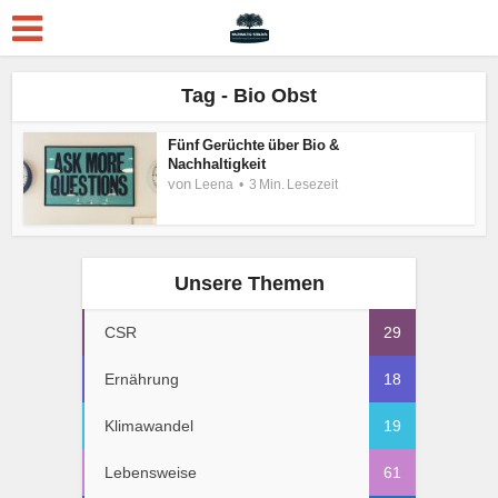
Tag - Bio Obst
Fünf Gerüchte über Bio &
Nachhaltigkeit
von
Leena
3 Min. Lesezeit
Unsere Themen
CSR
29
Ernährung
18
Klimawandel
19
Lebensweise
61